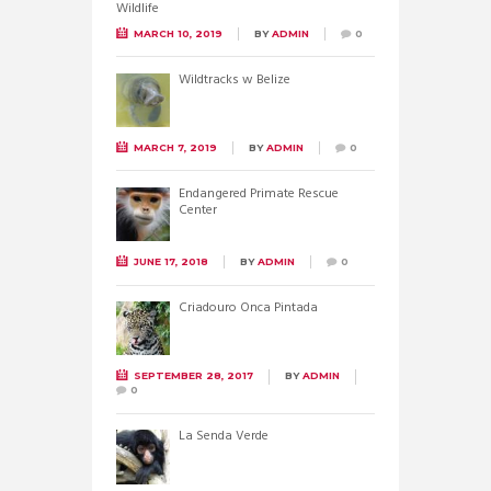
MARCH 10, 2019
BY
ADMIN
0
Wildtracks w Belize
MARCH 7, 2019
BY
ADMIN
0
Endangered Primate Rescue
Center
JUNE 17, 2018
BY
ADMIN
0
Criadouro Onca Pintada
SEPTEMBER 28, 2017
BY
ADMIN
0
La Senda Verde