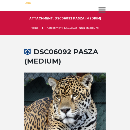
ATTACHMENT: DSC06092 PASZA (MEDIUM)
Home
Attachment: DSC06092 Pasza (Medium)
DSC06092 PASZA
(MEDIUM)