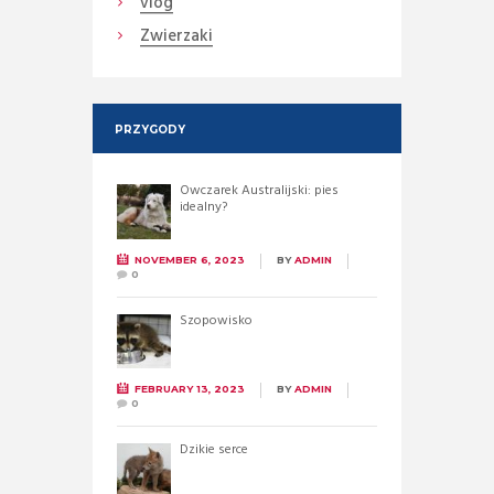
vlog
Zwierzaki
PRZYGODY
Owczarek Australijski: pies
idealny?
NOVEMBER 6, 2023
BY
ADMIN
0
Szopowisko
FEBRUARY 13, 2023
BY
ADMIN
0
Dzikie serce