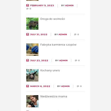
FEBRUARY 9, 2023
BY
ADMIN
0
Droga do wolności
JULY 31, 2022
BY
ADMIN
0
Fabryka karmienia szopów
JULY 23, 2022
BY
ADMIN
0
Kochany urwis
MARCH 6, 2022
BY
ADMIN
0
Niedźwiedzia mama