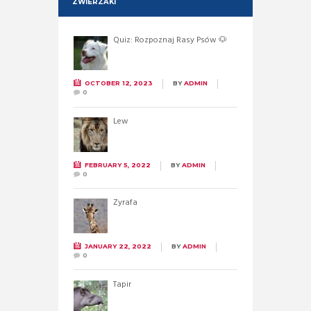
ZWIERZAKI
Quiz: Rozpoznaj Rasy Psów 🐶
OCTOBER 12, 2023
BY
ADMIN
0
Lew
FEBRUARY 5, 2022
BY
ADMIN
0
Żyrafa
JANUARY 22, 2022
BY
ADMIN
0
Tapir