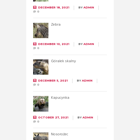
DECEMBER 18, 2021
BY
ADMIN
0
Zebra
DECEMBER 10, 2021
BY
ADMIN
0
Góralek skalny
DECEMBER 5, 2021
BY
ADMIN
0
Kapucynka
OCTOBER 27, 2021
BY
ADMIN
0
Nosorożec