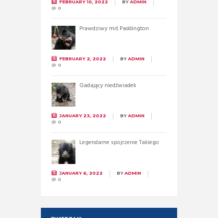
FEBRUARY 10, 2022
BY
ADMIN
0
Prawdziwy miś Paddington
FEBRUARY 2, 2022
BY
ADMIN
0
Gadający niedźwiadek
JANUARY 23, 2022
BY
ADMIN
0
Legendarne spojrzenie Takiego
JANUARY 6, 2022
BY
ADMIN
0