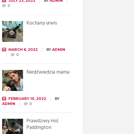
JULY 23, 2022
BY
ADMIN
0
Kochany urwis
MARCH 6, 2022
BY
ADMIN
0
Niedźwiedzia mama
FEBRUARY 10, 2022
BY
ADMIN
0
Prawdziwy miś
Paddington