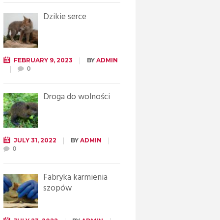
Dzikie serce
FEBRUARY 9, 2023
BY
ADMIN
0
Droga do wolności
JULY 31, 2022
BY
ADMIN
0
Fabryka karmienia
szopów