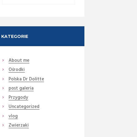
KATEGORIE
About me
Ośrodki
Next item
DSC01700 (3)
Polska Dr Dolitte
post galeria
Przygody
Uncategorized
vlog
Zwierzaki