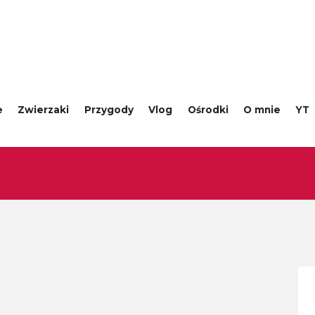
e
Zwierzaki
Przygody
Vlog
Ośrodki
O mnie
YT