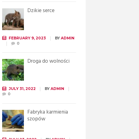
Dzikie serce
FEBRUARY 9, 2023
BY
ADMIN
0
Droga do wolności
JULY 31, 2022
BY
ADMIN
0
Fabryka karmienia
szopów