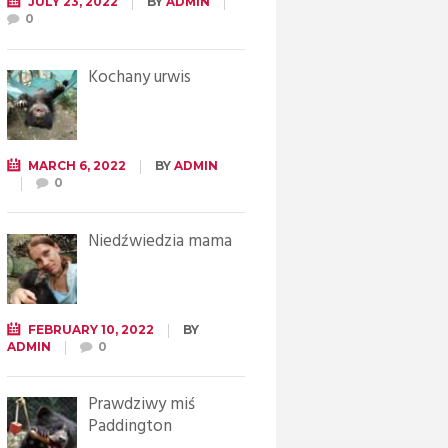
JULY 23, 2022
BY
ADMIN
0
Kochany urwis
MARCH 6, 2022
BY
ADMIN
0
Niedźwiedzia mama
FEBRUARY 10, 2022
BY
ADMIN
0
Prawdziwy miś
Paddington