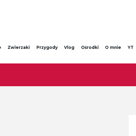
e
Zwierzaki
Przygody
Vlog
Ośrodki
O mnie
YT